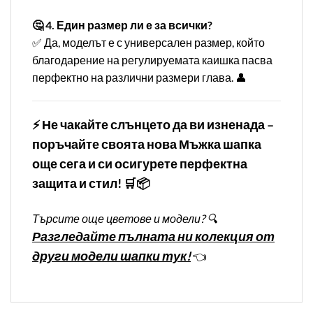
🤔 4. Един размер ли е за всички?
✅ Да, моделът е с универсален размер, който
благодарение на регулируемата каишка пасва
перфектно на различни размери глава. 👤
⚡ Не чакайте слънцето да ви изненада –
поръчайте своята нова Мъжка шапка
още сега и си осигурете перфектна
защита и стил! 🛒📦
Търсите още цветове и модели? 🔍
Разгледайте пълната ни колекция от
други модели шапки тук!
👈