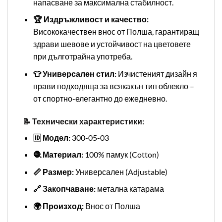
напасване за максимална стабилност.
🏆 Издръжливост и качество:
Висококачествен внос от Полша, гарантиращ
здрави шевове и устойчивост на цветовете
при дълготрайна употреба.
👕 Универсален стил:
Изчистеният дизайн я
прави подходяща за всякакън тип облекло –
от спортно-елегантно до ежедневно.
📝 Технически характеристики:
🆔 Модел:
300-05-03
🧶 Материал:
100% памук (Cotton)
📏 Размер:
Универсален (Adjustable)
🔗 Закопчаване:
метална катарама
🌍 Произход:
Внос от Полша