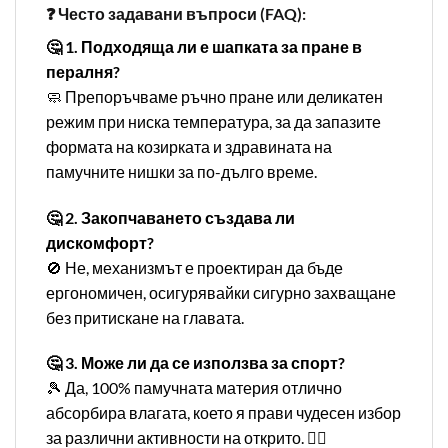
❓ Често задавани въпроси (FAQ):
🤔 1. Подходяща ли е шапката за пране в
пералня?
🧼 Препоръчваме ръчно пране или деликатен
режим при ниска температура, за да запазите
формата на козирката и здравината на
памучните нишки за по-дълго време.
🤔 2. Закопчаването създава ли
дискомфорт?
🚫 Не, механизмът е проектиран да бъде
ергономичен, осигурявайки сигурно захващане
без притискане на главата.
🤔 3. Може ли да се използва за спорт?
🎾 Да, 100% памучната материя отлично
абсорбира влагата, което я прави чудесен избор
за различни активности на открито. 🏌️‍♂️