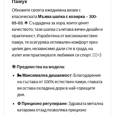
Памук
Обновете своята ежедневна визия с
класическата
Мъжка шапка с козирка – 300-
05-03
. 🌟 Създадена за хора, които ценят
качеството, тази шапка съчетава вечен дизайн и
практичност. Изработена от висококачествен
памук, тя осигурява оптимален комфорт през
целия ден, независимо дали сте в града, на
излет или практикувате любимия си спорт. 🏃‍♂️💨
🎯 Предимства на модела:
🌬️ Максимална дишаемост:
Благодарение
на състава от 100% естествен памук, главата
ви остава охладена дори в най-горещите
дни.
⚙️ Прецизно регулиране:
Здравата метална
катарама отзад позволява прецизно