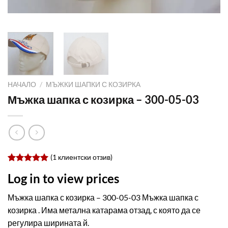
НАЧАЛО
/
МЪЖКИ ШАПКИ С КОЗИРКА
Мъжка шапка с козирка – 300-05-03
(
1
клиентски отзив)
Оценен
1
Log in to view prices
5.00
от 5,
базирано
на
Мъжка шапка с козирка – 300-05-03 Мъжка шапка с
потребителски
козирка . Има метална катарама отзад, с която да се
оценки
регулира ширината й.