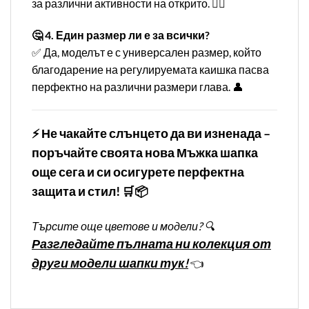
за различни активности на открито. 🏌️‍♂️
🤔 4. Един размер ли е за всички?
✅ Да, моделът е с универсален размер, който
благодарение на регулируемата каишка пасва
перфектно на различни размери глава. 👤
⚡ Не чакайте слънцето да ви изненада –
поръчайте своята нова Мъжка шапка
още сега и си осигурете перфектна
защита и стил! 🛒📦
Търсите още цветове и модели? 🔍
Разгледайте пълната ни колекция от
други модели шапки тук!
👈