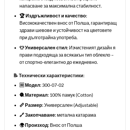
напасване за максимална стабилност.
🏆 Издръжливост и качество:
Висококачествен внос от Полша, гарантиращ
здрави шевове и устойчивост на цветовете
при дълготрайна употреба.
👕 Универсален стил:
Изчистеният дизайн я
прави подходяща за всякакън тип облекло –
от спортно-елегантно до ежедневно.
📝 Технически характеристики:
🆔 Модел:
300-07-02
🧶 Материал:
100% памук (Cotton)
📏 Размер:
Универсален (Adjustable)
🔗 Закопчаване:
метална катарама
🌍 Произход:
Внос от Полша