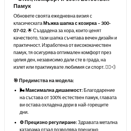
Памук
Обновете своята ежедневна визия с
класическата
Мъжка шапка с козирка – 300-
07-02
. 🌟 Създадена за хора, които ценят
качеството, тази шапка съчетава вечен дизайн и
практичност. Изработена от висококачествен
памук, тя осигурява оптимален комфорт през
целия ден, независимо дали сте в града, на
излет или практикувате любимия си спорт. 🏃‍♂️💨
🎯 Предимства на модела:
🌬️ Максимална дишаемост:
Благодарение
на състава от 100% естествен памук, главата
ви остава охладена дори в най-горещите
дни.
⚙️ Прецизно регулиране:
Здравата метална
катарама отзад позволява прецизно