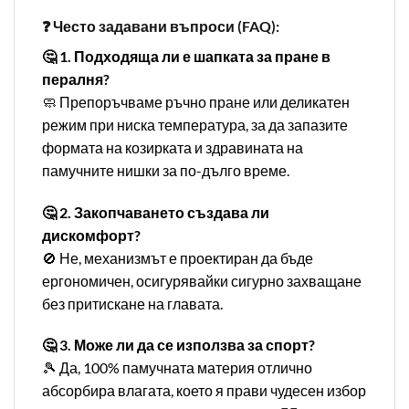
❓ Често задавани въпроси (FAQ):
🤔 1. Подходяща ли е шапката за пране в
пералня?
🧼 Препоръчваме ръчно пране или деликатен
режим при ниска температура, за да запазите
формата на козирката и здравината на
памучните нишки за по-дълго време.
🤔 2. Закопчаването създава ли
дискомфорт?
🚫 Не, механизмът е проектиран да бъде
ергономичен, осигурявайки сигурно захващане
без притискане на главата.
🤔 3. Може ли да се използва за спорт?
🎾 Да, 100% памучната материя отлично
абсорбира влагата, което я прави чудесен избор