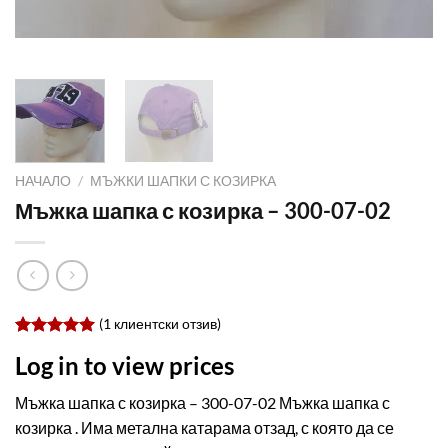
НАЧАЛО
/
МЪЖКИ ШАПКИ С КОЗИРКА
Мъжка шапка с козирка – 300-07-02
(
1
клиентски отзив)
Оценен
1
Log in to view prices
5.00
от 5,
базирано
на
Мъжка шапка с козирка – 300-07-02 Мъжка шапка с
потребителски
козирка . Има метална катарама отзад, с която да се
оценки