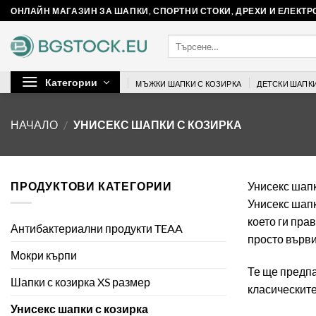
Skip
ОНЛАЙН МАГАЗИН ЗА ШАПКИ, СПОРТНИ СТОКИ, ДРЕХИ И ЕЛЕКТ
to
Търсене
content
за:
Категории
МЪЖКИ ШАПКИ С КОЗИРКА
ДЕТСКИ ШАПКИ
НАЧАЛО
/
УНИСЕКС ШАПКИ С КОЗИРКА
ПРОДУКТОВИ КАТЕГОРИИ
Унисекс шапк
Унисекс шапк
което ги пра
Антибактериални продукти TEAA
просто върви
Мокри кърпи
Те ще предпа
Шапки с козирка XS размер
класическите
Унисекс шапки с козирка