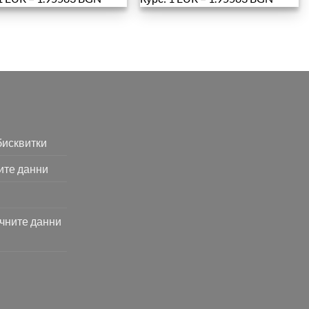
бисквитки
ите данни
ичните данни