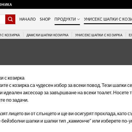
РОНИКА
НАЧАЛО
SHOP
ПРОДУКТИ
УНИСЕКС ШАПКИ С КОЗ
 С КОЗИРКА
ДАМСКИ ШАПКИ КОЗИРКА
УНИСЕКС ШАПКИ С КОЗИРКА
Е
и с козирка
ите с козирка са чудесен избор за всеки повод. Тези шапки с
ви идеален аксесоар за завършване на всеки тоалет. Носете т
те по задачи.
зят лицето ви от слънцето и ще ви осигурят прохлада, като
 бейзболни шапки и шапки тип „камионче“ или изберете по-у