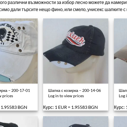
ого различни възможности за избор лесно можете да намерит
симо дали търсите нещо фино, или смело, унисекс шапките с 
ирка – 200-17-01
Шапка с козирка – 200-14-06
Шапк
w prices
Log in to view prices
Log 
= 1.95583 BGN
Курс: 1 EUR = 1.95583 BGN
Курс: