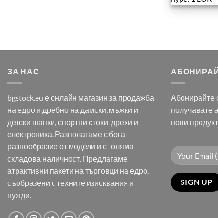
ЗА НАС
АБОНИРАЙ
bgstock.eu е онлайн магазин за продажба
Абонирайте с
на едро и дребно на дамски, мъжки и
получавате 
детски шапки, спортни стоки, дрехи и
нови продук
електроника. Разполагаме с богат
разнообразие от модели и с голяма
складова наличност. Предлагаме
атрактивни пакети на търговци на едро,
съобразени с техните изисквания и
нужди.