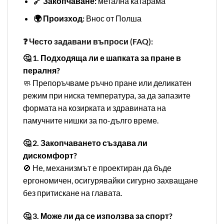
🔗 Закопчаване:
метална катарама
🌍 Произход:
Внос от Полша
❓ Често задавани въпроси (FAQ):
🤔 1. Подходяща ли е шапката за пране в
пералня?
🧼 Препоръчваме ръчно пране или деликатен
режим при ниска температура, за да запазите
формата на козирката и здравината на
памучните нишки за по-дълго време.
🤔 2. Закопчаването създава ли
дискомфорт?
🚫 Не, механизмът е проектиран да бъде
ергономичен, осигурявайки сигурно захващане
без притискане на главата.
🤔 3. Може ли да се използва за спорт?