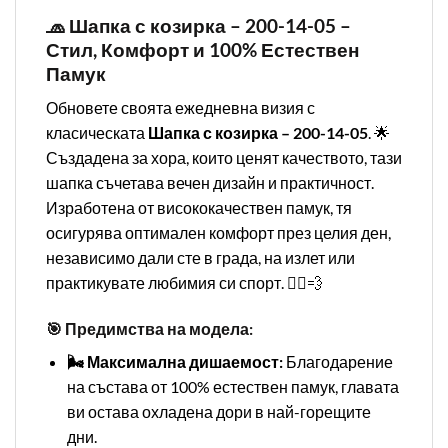
🧢 Шапка с козирка – 200-14-05 –
Стил, Комфорт и 100% Естествен
Памук
Обновете своята ежедневна визия с
класическата
Шапка с козирка – 200-14-05
. 🌟
Създадена за хора, които ценят качеството, тази
шапка съчетава вечен дизайн и практичност.
Изработена от висококачествен памук, тя
осигурява оптимален комфорт през целия ден,
независимо дали сте в града, на излет или
практикувате любимия си спорт. 🏃‍♂️💨
🎯 Предимства на модела:
🌬️ Максимална дишаемост:
Благодарение
на състава от 100% естествен памук, главата
ви остава охладена дори в най-горещите
дни.