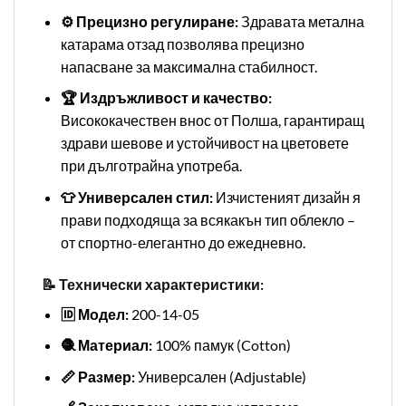
⚙️ Прецизно регулиране:
Здравата метална
катарама отзад позволява прецизно
напасване за максимална стабилност.
🏆 Издръжливост и качество:
Висококачествен внос от Полша, гарантиращ
здрави шевове и устойчивост на цветовете
при дълготрайна употреба.
👕 Универсален стил:
Изчистеният дизайн я
прави подходяща за всякакън тип облекло –
от спортно-елегантно до ежедневно.
📝 Технически характеристики:
🆔 Модел:
200-14-05
🧶 Материал:
100% памук (Cotton)
📏 Размер:
Универсален (Adjustable)