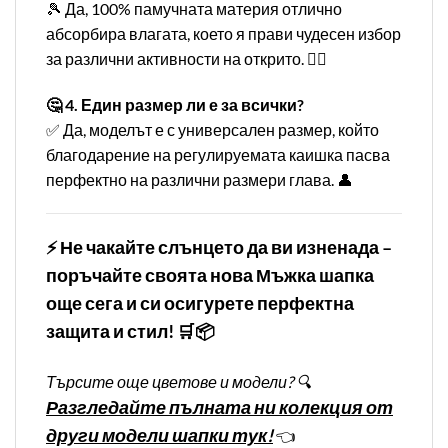
🎾 Да, 100% памучната материя отлично
абсорбира влагата, което я прави чудесен избор
за различни активности на открито. 🏌️‍♂️
🤔 4. Един размер ли е за всички?
✅ Да, моделът е с универсален размер, който
благодарение на регулируемата каишка пасва
перфектно на различни размери глава. 👤
⚡ Не чакайте слънцето да ви изненада –
поръчайте своята нова Мъжка шапка
още сега и си осигурете перфектна
защита и стил! 🛒📦
Търсите още цветове и модели? 🔍
Разгледайте пълната ни колекция от
други модели шапки тук!
👈