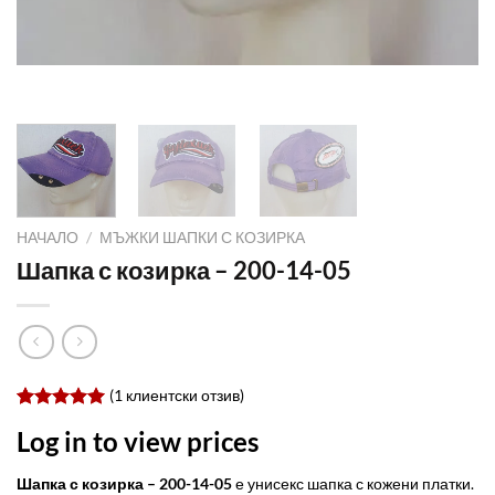
НАЧАЛО
/
МЪЖКИ ШАПКИ С КОЗИРКА
Шапка с козирка – 200-14-05
(
1
клиентски отзив)
Оценен
1
Log in to view prices
5.00
от 5,
базирано
на
Шапка с козирка – 200-14-05
е унисекс шапка с кожени платки.
потребителски