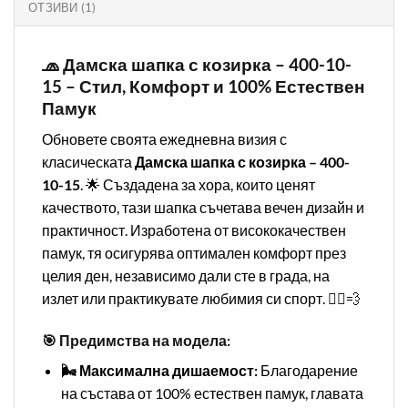
ОТЗИВИ (1)
🧢 Дамска шапка с козирка – 400-10-
15 – Стил, Комфорт и 100% Естествен
Памук
Обновете своята ежедневна визия с
класическата
Дамска шапка с козирка – 400-
10-15
. 🌟 Създадена за хора, които ценят
качеството, тази шапка съчетава вечен дизайн и
практичност. Изработена от висококачествен
памук, тя осигурява оптимален комфорт през
целия ден, независимо дали сте в града, на
излет или практикувате любимия си спорт. 🏃‍♂️💨
🎯 Предимства на модела:
🌬️ Максимална дишаемост:
Благодарение
на състава от 100% естествен памук, главата