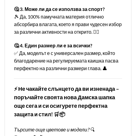
🤔 3. Може ли да се използва за спорт?
🎾 Да, 100% памучната материя отлично
абсорбира влагата, което я прави чудесен избор
за различни активности на открито. 🏌️‍♂️
🤔 4. Един размер ли е за всички?
✅ Да, моделът е с универсален размер, който
благодарение на регулируемата каишка пасва
перфектно на различни размери глава. 👤
⚡ Не чакайте слънцето да ви изненада –
поръчайте своята нова Дамска шапка
още сега и си осигурете перфектна
защита и стил! 🛒📦
Търсите още цветове и модели? 🔍