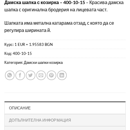
на
Дамска шапка с козирка – 400-10-15
– Красива дамска
потребителски
шапка с оригинална бродерия на лицевата част.
оценки
Шапката има метална катарама отзад, с която да се
регулира ширината й.
Курс: 1 EUR = 1.95583 BGN
Код:
400-10-15
Категория:
Дамски шапки козирка
ОПИСАНИЕ
ДОПЪЛНИТЕЛНА ИНФОРМАЦИЯ