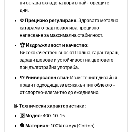
ви остава охладена дори в най-горещите
дни.
⚙️ Прецизно регулиране:
Здравата метална
катарама отзад позволява прецизно
напасване за максимална стабилност.
🏆 Издръжливост и качество:
Висококачествен внос от Полша, гарантиращ
здрави шевове и устойчивост на цветовете
при дълготрайна употреба.
👕 Универсален стил:
Изчистеният дизайн я
прави подходяща за всякакън тип облекло –
от спортно-елегантно до ежедневно.
📝 Технически характеристики:
🆔 Модел:
400-10-15
🧶 Материал:
100% памук (Cotton)