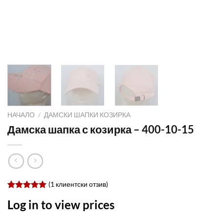
НАЧАЛО
/
ДАМСКИ ШАПКИ КОЗИРКА
Дамска шапка с козирка – 400-10-15
(
1
клиентски отзив)
Оценен
1
Log in to view prices
5.00
от 5,
базирано