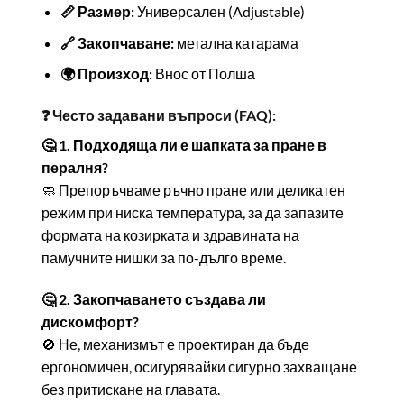
📏 Размер:
Универсален (Adjustable)
🔗 Закопчаване:
метална катарама
🌍 Произход:
Внос от Полша
❓ Често задавани въпроси (FAQ):
🤔 1. Подходяща ли е шапката за пране в
пералня?
🧼 Препоръчваме ръчно пране или деликатен
режим при ниска температура, за да запазите
формата на козирката и здравината на
памучните нишки за по-дълго време.
🤔 2. Закопчаването създава ли
дискомфорт?
🚫 Не, механизмът е проектиран да бъде
ергономичен, осигурявайки сигурно захващане
без притискане на главата.