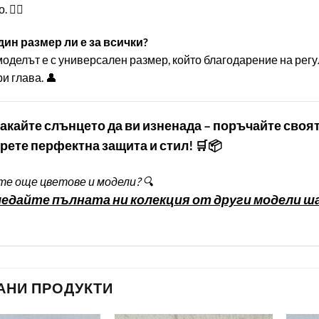
🏌️‍♂️
Един размер ли е за всички?
моделът е с универсален размер, който благодарение на ре
и глава. 👤
чакайте слънцето да ви изненада – поръчайте своят
рете перфектна защита и стил! 🛒📦
е още цветове и модели? 🔍
едайте пълната ни колекция от други модели ша
АНИ ПРОДУКТИ