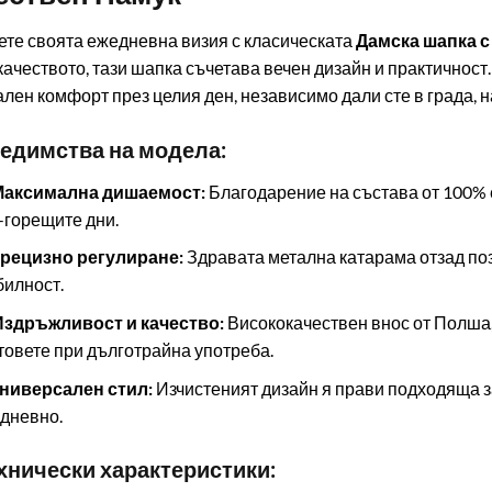
те своята ежедневна визия с класическата
Дамска шапка с 
качеството, тази шапка съчетава вечен дизайн и практичност
лен комфорт през целия ден, независимо дали сте в града, на 
редимства на модела:
 Максимална дишаемост:
Благодарение на състава от 100% е
-горещите дни.
Прецизно регулиране:
Здравата метална катарама отзад по
билност.
Издръжливост и качество:
Висококачествен внос от Полша,
товете при дълготрайна употреба.
Универсален стил:
Изчистеният дизайн я прави подходяща за
дневно.
ехнически характеристики: