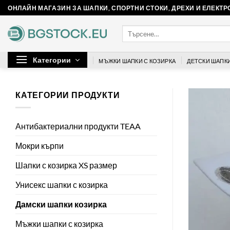
Skip
ОНЛАЙН МАГАЗИН ЗА ШАПКИ, СПОРТНИ СТОКИ, ДРЕХИ И ЕЛЕКТ
to
Търсене
content
за:
Категории
МЪЖКИ ШАПКИ С КОЗИРКА
ДЕТСКИ ШАПКИ
КАТЕГОРИИ ПРОДУКТИ
Антибактериални продукти TEAA
Мокри кърпи
Шапки с козирка XS размер
Унисекс шапки с козирка
Дамски шапки козирка
Мъжки шапки с козирка