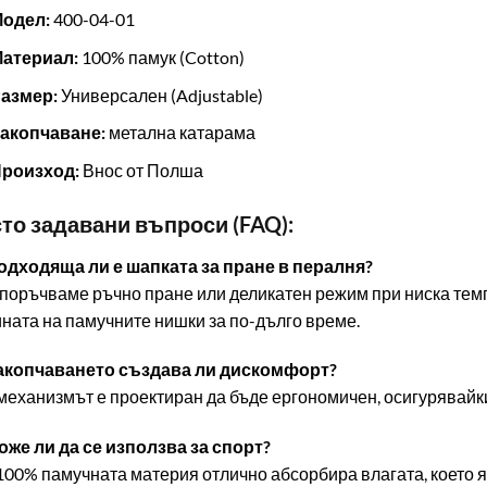
Модел:
400-04-01
Материал:
100% памук (Cotton)
Размер:
Универсален (Adjustable)
Закопчаване:
метална катарама
Произход:
Внос от Полша
сто задавани въпроси (FAQ):
Подходяща ли е шапката за пране в пералня?
поръчваме ръчно пране или деликатен режим при ниска темп
ната на памучните нишки за по-дълго време.
 Закопчаването създава ли дискомфорт?
 механизмът е проектиран да бъде ергономичен, осигурявайк
Може ли да се използва за спорт?
 100% памучната материя отлично абсорбира влагата, което я