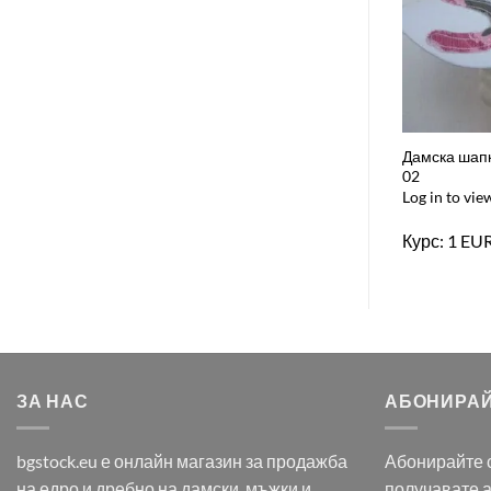
Дамска шапк
02
Log in to vie
Курс: 1 EU
ЗА НАС
АБОНИРАЙ
bgstock.eu е онлайн магазин за продажба
Абонирайте с
на едро и дребно на дамски, мъжки и
получавате 