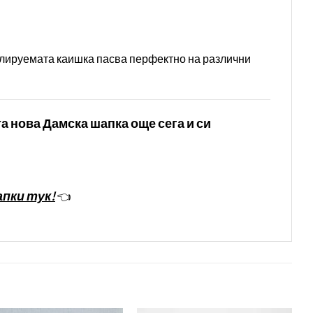
гулируемата каишка пасва перфектно на различни
а нова Дамска шапка още сега и си
пки тук!
👈