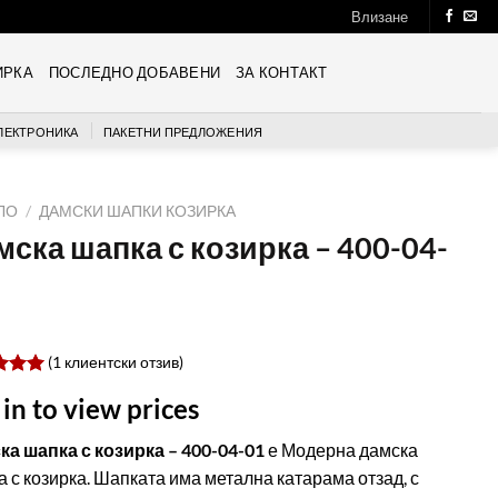
Влизане
ИРКА
ПОСЛЕДНО ДОБАВЕНИ
ЗА КОНТАКТ
ЛЕКТРОНИКА
ПАКЕТНИ ПРЕДЛОЖЕНИЯ
ЛО
/
ДАМСКИ ШАПКИ КОЗИРКА
мска шапка с козирка – 400-04-
(
1
клиентски отзив)
ен
 in to view prices
т 5,
ано
ка шапка с козирка – 400-04-01
е Модерна дамска
бителски
 с козирка. Шапката има метална катарама отзад, с
ки