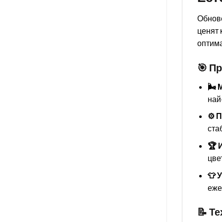
Обнове
ценят 
оптима
🎯 П
🌬️
най
⚙️ 
ста
🏆 
цве
👕 
еже
📝 Т