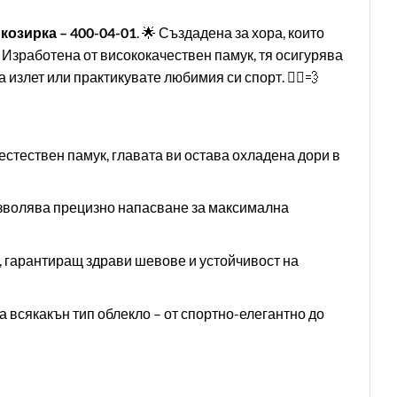
козирка – 400-04-01
. 🌟 Създадена за хора, които
. Изработена от висококачествен памук, тя осигурява
излет или практикувате любимия си спорт. 🏃‍♂️💨
стествен памук, главата ви остава охладена дори в
зволява прецизно напасване за максимална
 гарантиращ здрави шевове и устойчивост на
 всякакън тип облекло – от спортно-елегантно до