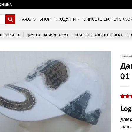
РОНИКА
НАЧАЛО
SHOP
ПРОДУКТИ
УНИСЕКС ШАПКИ С КОЗ
 С КОЗИРКА
ДАМСКИ ШАПКИ КОЗИРКА
УНИСЕКС ШАПКИ С КОЗИРКА
Е
НАЧА
Да
01
Оцен
1
Log
5.00
о
базир
на
Дамс
потре
шапка
оцен