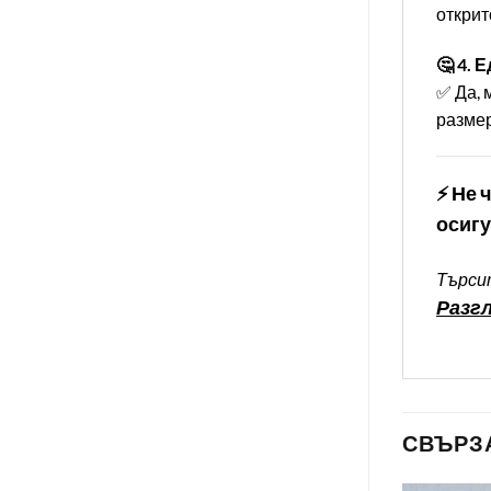
открито. 
🤔 4. 
✅ Да, 
размер
⚡ Не 
осигу
Търсит
Разгл
СВЪРЗ