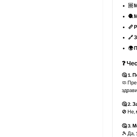
🆔 
🧶 
📏 
🔗 
🌍 
❓ Че
🤔 1. 
🧼 Пре
здрави
🤔 2.
🚫 Не,
🤔 3. 
🎾 Да,