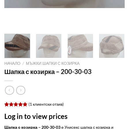
НАЧАЛО
/
МЪЖКИ ШАПКИ С КОЗИРКА
Шапка с козирка – 200-30-03
(
1
клиентски отзив)
Оценен
1
Log in to view prices
5.0
от 5,
базирано
на
Шапка с козирка – 200-30-03
е Унисекс шапка с козирка и