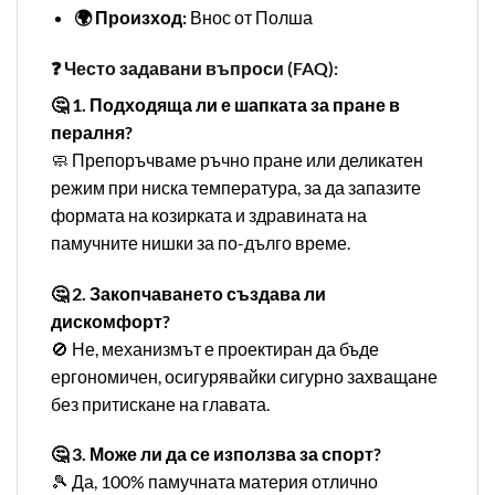
🌍 Произход:
Внос от Полша
❓ Често задавани въпроси (FAQ):
🤔 1. Подходяща ли е шапката за пране в
пералня?
🧼 Препоръчваме ръчно пране или деликатен
режим при ниска температура, за да запазите
формата на козирката и здравината на
памучните нишки за по-дълго време.
🤔 2. Закопчаването създава ли
дискомфорт?
🚫 Не, механизмът е проектиран да бъде
ергономичен, осигурявайки сигурно захващане
без притискане на главата.
🤔 3. Може ли да се използва за спорт?
🎾 Да, 100% памучната материя отлично