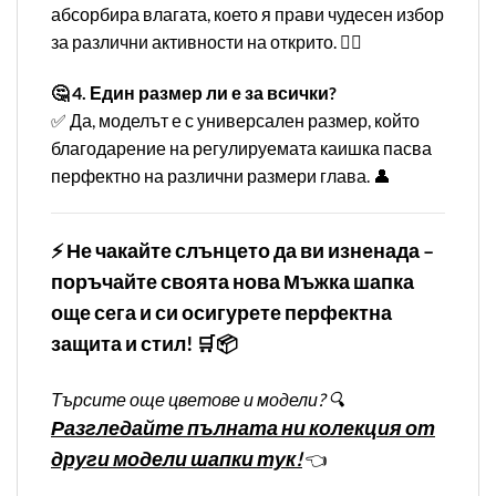
абсорбира влагата, което я прави чудесен избор
за различни активности на открито. 🏌️‍♂️
🤔 4. Един размер ли е за всички?
✅ Да, моделът е с универсален размер, който
благодарение на регулируемата каишка пасва
перфектно на различни размери глава. 👤
⚡ Не чакайте слънцето да ви изненада –
поръчайте своята нова Мъжка шапка
още сега и си осигурете перфектна
защита и стил! 🛒📦
Търсите още цветове и модели? 🔍
Разгледайте пълната ни колекция от
други модели шапки тук!
👈