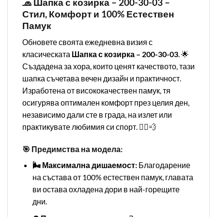
🧢 Шапка с козирка – 200-30-03 –
Стил, Комфорт и 100% Естествен
Памук
Обновете своята ежедневна визия с
класическата
Шапка с козирка – 200-30-03
. 🌟
Създадена за хора, които ценят качеството, тази
шапка съчетава вечен дизайн и практичност.
Изработена от висококачествен памук, тя
осигурява оптимален комфорт през целия ден,
независимо дали сте в града, на излет или
практикувате любимия си спорт. 🏃‍♂️💨
🎯 Предимства на модела:
🌬️ Максимална дишаемост:
Благодарение
на състава от 100% естествен памук, главата
ви остава охладена дори в най-горещите
дни.