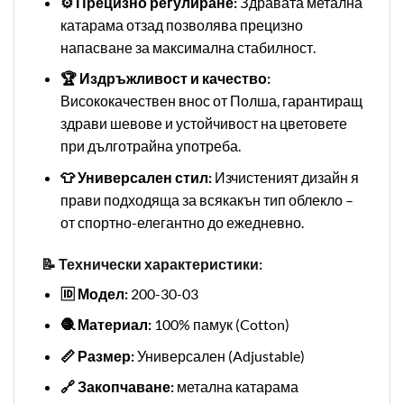
⚙️ Прецизно регулиране:
Здравата метална
катарама отзад позволява прецизно
напасване за максимална стабилност.
🏆 Издръжливост и качество:
Висококачествен внос от Полша, гарантиращ
здрави шевове и устойчивост на цветовете
при дълготрайна употреба.
👕 Универсален стил:
Изчистеният дизайн я
прави подходяща за всякакън тип облекло –
от спортно-елегантно до ежедневно.
📝 Технически характеристики:
🆔 Модел:
200-30-03
🧶 Материал:
100% памук (Cotton)
📏 Размер:
Универсален (Adjustable)
🔗 Закопчаване:
метална катарама