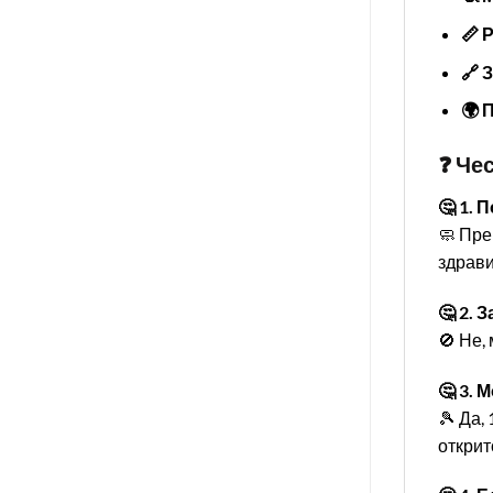
📏 
🔗 
🌍 
❓ Че
🤔 1. 
🧼 Пре
здрави
🤔 2.
🚫 Не,
🤔 3. 
🎾 Да,
открито. 