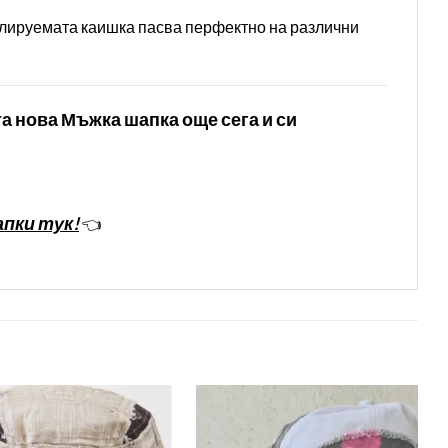
гулируемата каишка пасва перфектно на различни
та нова Мъжка шапка още сега и си
пки тук!
👈