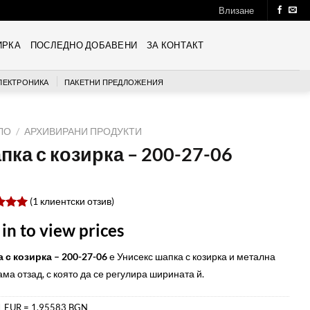
Влизане
ИРКА
ПОСЛЕДНО ДОБАВЕНИ
ЗА КОНТАКТ
ЛЕКТРОНИКА
ПАКЕТНИ ПРЕДЛОЖЕНИЯ
ЛО
/
АРХИВИРАНИ ПРОДУКТИ
пка с козирка – 200-27-06
(
1
клиентски отзив)
ен
 in to view prices
 5,
ано
 с козирка – 200-27-06
е Унисекс шапка с козирка и метална
бителски
ки
ма отзад, с която да се регулира ширината й.
1 EUR = 1.95583 BGN