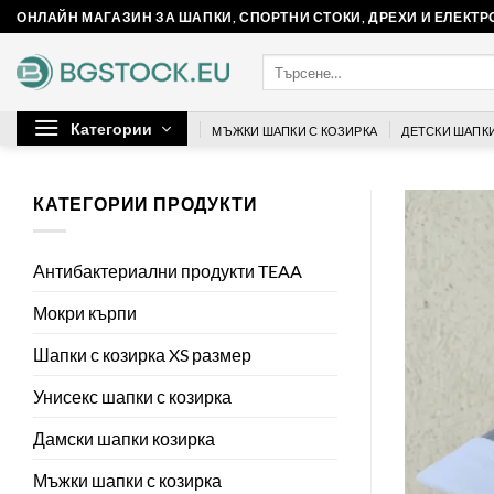
Skip
ОНЛАЙН МАГАЗИН ЗА ШАПКИ, СПОРТНИ СТОКИ, ДРЕХИ И ЕЛЕКТ
to
Търсене
content
за:
Категории
МЪЖКИ ШАПКИ С КОЗИРКА
ДЕТСКИ ШАПКИ
КАТЕГОРИИ ПРОДУКТИ
Антибактериални продукти TEAA
Мокри кърпи
Шапки с козирка XS размер
Унисекс шапки с козирка
Дамски шапки козирка
Мъжки шапки с козирка