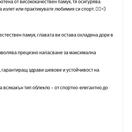
ботена от висококачествен памук, тя осигурява
излет или практикувате любимия си спорт. 🏃‍♂️💨
стествен памук, главата ви остава охладена дори в
зволява прецизно напасване за максимална
 гарантиращ здрави шевове и устойчивост на
 всякакън тип облекло – от спортно-елегантно до