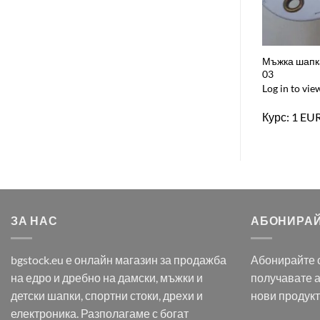
Мъжка шапка
03
Log in to vie
Курс: 1 EU
ЗА НАС
АБОНИРАЙ
bgstock.eu е онлайн магазин за продажба
Абонирайте с
на едро и дребно на дамски, мъжки и
получавате 
детски шапки, спортни стоки, дрехи и
нови продук
електроника. Разполагаме с богат