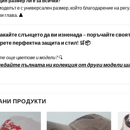
Един размер ли е за всички?
моделът е с универсален размер, който благодарение на ре
и глава. 👤
чакайте слънцето да ви изненада – поръчайте своя
рете перфектна защита и стил! 🛒📦
е още цветове и модели? 🔍
едайте пълната ни колекция от други модели ша
АНИ ПРОДУКТИ