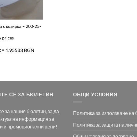
 с козирка – 200-25-
w prices
R = 1.95583 BGN
ТЕ СЕ ЗА БЮЛЕТИН
ОБЩИ УСЛОВИЯ
е за нашия бюлетин, за да
Политика за използване на 
актуална информация за
Политика за защита на личн
ти и промоционални цени!
Общи условия за ползване