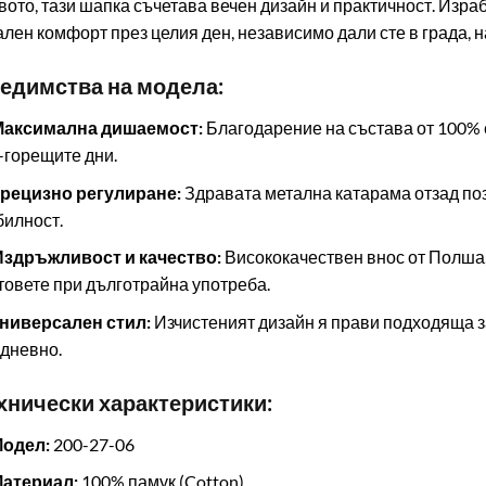
вото, тази шапка съчетава вечен дизайн и практичност. Изра
лен комфорт през целия ден, независимо дали сте в града, на 
редимства на модела:
 Максимална дишаемост:
Благодарение на състава от 100% е
-горещите дни.
Прецизно регулиране:
Здравата метална катарама отзад по
билност.
Издръжливост и качество:
Висококачествен внос от Полша,
товете при дълготрайна употреба.
Универсален стил:
Изчистеният дизайн я прави подходяща за
дневно.
ехнически характеристики:
Модел:
200-27-06
Материал:
100% памук (Cotton)