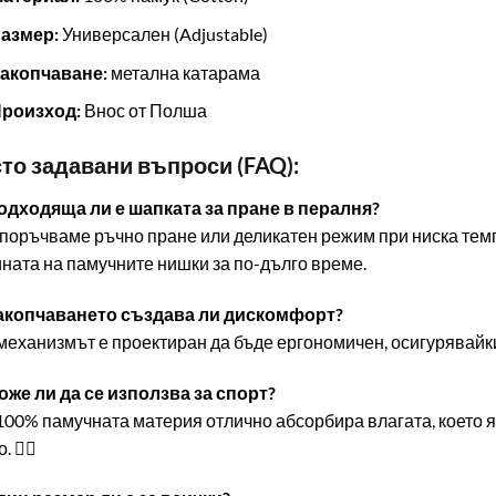
Размер:
Универсален (Adjustable)
Закопчаване:
метална катарама
Произход:
Внос от Полша
сто задавани въпроси (FAQ):
Подходяща ли е шапката за пране в пералня?
поръчваме ръчно пране или деликатен режим при ниска темп
ната на памучните нишки за по-дълго време.
 Закопчаването създава ли дискомфорт?
 механизмът е проектиран да бъде ергономичен, осигурявайк
Може ли да се използва за спорт?
 100% памучната материя отлично абсорбира влагата, което я
🏌️‍♂️