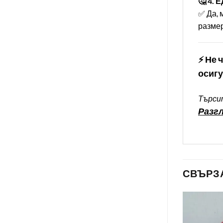
🤔 4. 
✅ Да, 
размер
⚡ Не 
осигу
Търсит
Разгл
СВЪРЗ