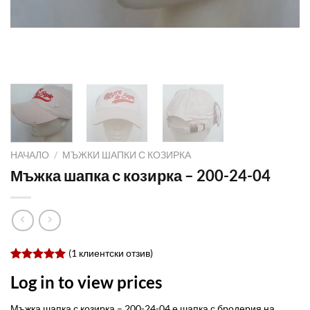
НАЧАЛО
/
МЪЖКИ ШАПКИ С КОЗИРКА
Мъжка шапка с козирка – 200-24-04
(
1
клиентски отзив)
Оценен
1
Log in to view prices
5.00
от 5,
базирано
на
Мъжка шапка с козирка – 200-24-04 е шапка с бродерия на