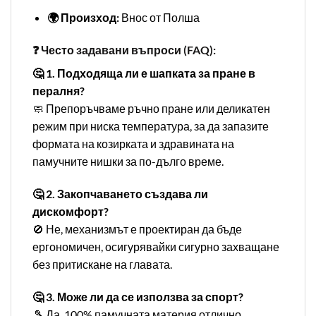
🌍 Произход:
Внос от Полша
❓ Често задавани въпроси (FAQ):
🤔 1. Подходяща ли е шапката за пране в
пералня?
🧼 Препоръчваме ръчно пране или деликатен
режим при ниска температура, за да запазите
формата на козирката и здравината на
памучните нишки за по-дълго време.
🤔 2. Закопчаването създава ли
дискомфорт?
🚫 Не, механизмът е проектиран да бъде
ергономичен, осигурявайки сигурно захващане
без притискане на главата.
🤔 3. Може ли да се използва за спорт?
🎾 Да, 100% памучната материя отлично