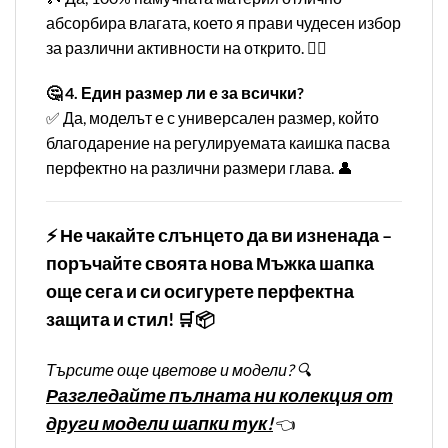
абсорбира влагата, което я прави чудесен избор
за различни активности на открито. 🏌️‍♂️
🤔 4. Един размер ли е за всички?
✅ Да, моделът е с универсален размер, който
благодарение на регулируемата каишка пасва
перфектно на различни размери глава. 👤
⚡ Не чакайте слънцето да ви изненада –
поръчайте своята нова Мъжка шапка
още сега и си осигурете перфектна
защита и стил! 🛒📦
Търсите още цветове и модели? 🔍
Разгледайте пълната ни колекция от
други модели шапки тук!
👈