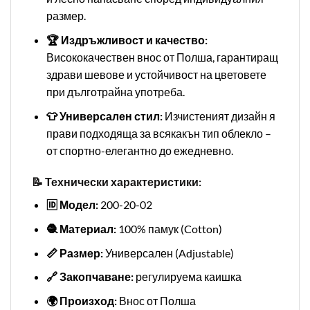
размер.
🏆 Издръжливост и качество:
Висококачествен внос от Полша, гарантиращ
здрави шевове и устойчивост на цветовете
при дълготрайна употреба.
👕 Универсален стил:
Изчистеният дизайн я
прави подходяща за всякакън тип облекло –
от спортно-елегантно до ежедневно.
📝 Технически характеристики:
🆔 Модел:
200-20-02
🧶 Материал:
100% памук (Cotton)
📏 Размер:
Универсален (Adjustable)
🔗 Закопчаване:
регулируема каишка
🌍 Произход:
Внос от Полша