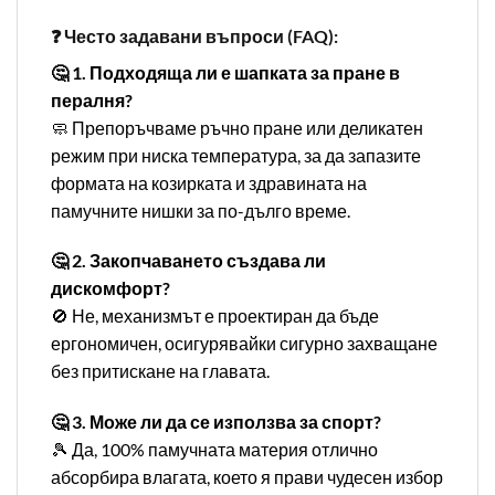
❓ Често задавани въпроси (FAQ):
🤔 1. Подходяща ли е шапката за пране в
пералня?
🧼 Препоръчваме ръчно пране или деликатен
режим при ниска температура, за да запазите
формата на козирката и здравината на
памучните нишки за по-дълго време.
🤔 2. Закопчаването създава ли
дискомфорт?
🚫 Не, механизмът е проектиран да бъде
ергономичен, осигурявайки сигурно захващане
без притискане на главата.
🤔 3. Може ли да се използва за спорт?
🎾 Да, 100% памучната материя отлично
абсорбира влагата, което я прави чудесен избор