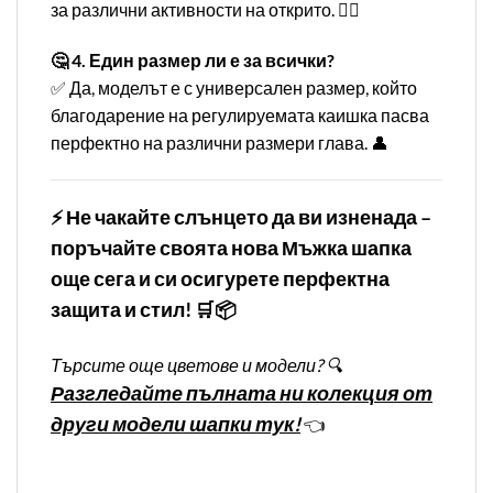
за различни активности на открито. 🏌️‍♂️
🤔 4. Един размер ли е за всички?
✅ Да, моделът е с универсален размер, който
благодарение на регулируемата каишка пасва
перфектно на различни размери глава. 👤
⚡ Не чакайте слънцето да ви изненада –
поръчайте своята нова Мъжка шапка
още сега и си осигурете перфектна
защита и стил! 🛒📦
Търсите още цветове и модели? 🔍
Разгледайте пълната ни колекция от
други модели шапки тук!
👈