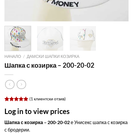
НАЧАЛО
/
ДАМСКИ ШАПКИ КОЗИРКА
Шапка с козирка – 200-20-02
(
1
клиентски отзив)
Оценен
1
Log in to view prices
5.00
от 5,
базирано
на
Шапка с козирка – 200-20-02
е Унисекс шапка с козирка
потребителски
с бродерии.
оценки