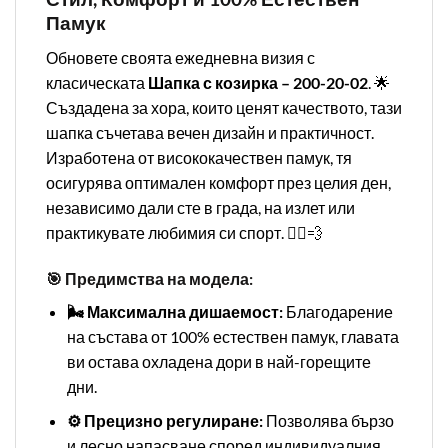
Памук
Обновете своята ежедневна визия с
класическата
Шапка с козирка – 200-20-02
. 🌟
Създадена за хора, които ценят качеството, тази
шапка съчетава вечен дизайн и практичност.
Изработена от висококачествен памук, тя
осигурява оптимален комфорт през целия ден,
независимо дали сте в града, на излет или
практикувате любимия си спорт. 🏃‍♂️💨
🎯 Предимства на модела:
🌬️ Максимална дишаемост:
Благодарение
на състава от 100% естествен памук, главата
ви остава охладена дори в най-горещите
дни.
⚙️ Прецизно регулиране:
Позволява бързо
и лесно напасване според индивидуалния