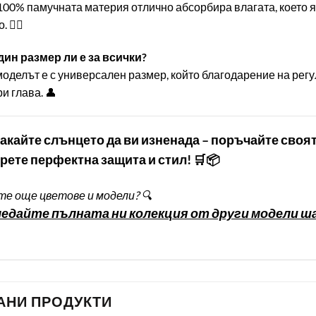
 100% памучната материя отлично абсорбира влагата, което я
🏌️‍♂️
Един размер ли е за всички?
моделът е с универсален размер, който благодарение на ре
и глава. 👤
чакайте слънцето да ви изненада – поръчайте своят
рете перфектна защита и стил! 🛒📦
е още цветове и модели? 🔍
едайте пълната ни колекция от други модели ша
АНИ ПРОДУКТИ