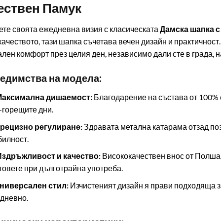
ествен Памук
те своята ежедневна визия с класическата
Дамска шапка с 
качеството, тази шапка съчетава вечен дизайн и практичност
лен комфорт през целия ден, независимо дали сте в града, на 
редимства на модела:
 Максимална дишаемост:
Благодарение на състава от 100% е
-горещите дни.
Прецизно регулиране:
Здравата метална катарама отзад по
билност.
Издръжливост и качество:
Висококачествен внос от Полша,
товете при дълготрайна употреба.
Универсален стил:
Изчистеният дизайн я прави подходяща за
дневно.