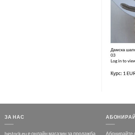
Дамска шапк
03
Log in to vie
Курс: 1 EU
ЗА НАС
АБОНИРАЙ
bgstock.eu е онлайн магазин за продажба
Абонирайте с