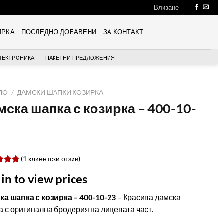
Влизане
ИРКА
ПОСЛЕДНО ДОБАВЕНИ
ЗА КОНТАКТ
ЛЕКТРОНИКА
ПАКЕТНИ ПРЕДЛОЖЕНИЯ
ЛО
/
ДАМСКИ ШАПКИ КОЗИРКА
мска шапка с козирка – 400-10-
(
1
клиентски отзив)
ен
 in to view prices
 5,
ано
ка шапка с козирка – 400-10-23
– Красива дамска
бителски
 с оригинална бродерия на лицевата част.
ки