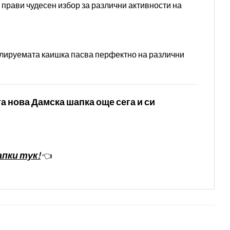
 прави чудесен избор за различни активности на
гулируемата каишка пасва перфектно на различни
а нова Дамска шапка още сега и си
пки тук!
👈