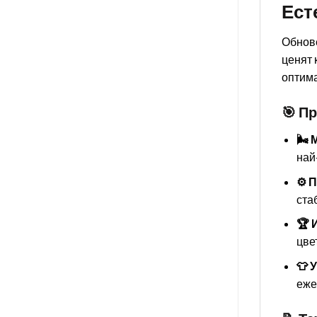
Ест
Обнове
ценят 
оптима
🎯 П
🌬️
най
⚙️ 
ста
🏆 
цве
👕 
еже