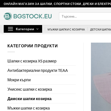
Skip
ОНЛАЙН МАГАЗИН ЗА ШАПКИ, СПОРТНИ СТОКИ, ДРЕХИ И ЕЛЕКТ
to
Търсене
content
за:
Категории
МЪЖКИ ШАПКИ С КОЗИРКА
ДЕТСКИ ШАПКИ
КАТЕГОРИИ ПРОДУКТИ
Шапки с козирка XS размер
Антибактериални продукти TEAA
Мокри кърпи
Унисекс шапки с козирка
Дамски шапки козирка
Мъжки шапки с козирка