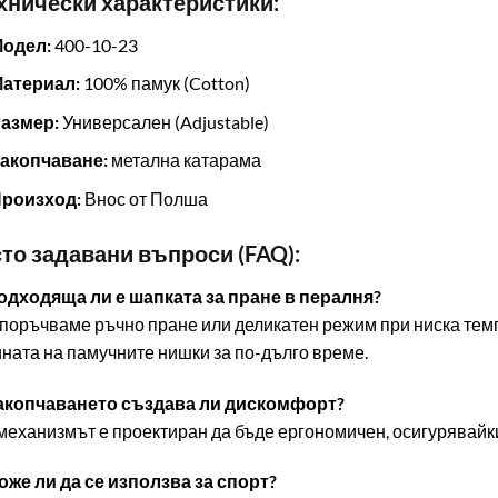
ехнически характеристики:
Модел:
400-10-23
Материал:
100% памук (Cotton)
Размер:
Универсален (Adjustable)
Закопчаване:
метална катарама
Произход:
Внос от Полша
сто задавани въпроси (FAQ):
Подходяща ли е шапката за пране в пералня?
поръчваме ръчно пране или деликатен режим при ниска темп
ната на памучните нишки за по-дълго време.
 Закопчаването създава ли дискомфорт?
 механизмът е проектиран да бъде ергономичен, осигурявайк
Може ли да се използва за спорт?