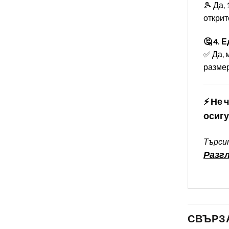
🎾 Да,
открито. 
🤔 4. 
✅ Да, 
размер
⚡ Не 
осигу
Търсит
Разгл
СВЪРЗ