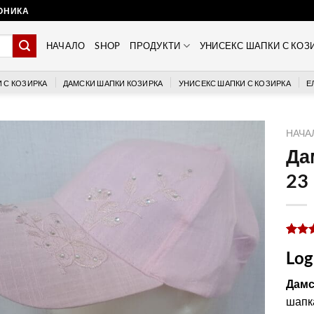
РОНИКА
НАЧАЛО
SHOP
ПРОДУКТИ
УНИСЕКС ШАПКИ С КОЗ
 С КОЗИРКА
ДАМСКИ ШАПКИ КОЗИРКА
УНИСЕКС ШАПКИ С КОЗИРКА
Е
НАЧА
Да
23
Оцен
1
Log
5.0
от
базир
на
Дамс
потре
шапка
оцен