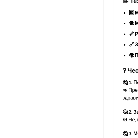
📝 Т
🆔 
🧶 
📏 
🔗 
🌍 
❓ Че
🤔 1. 
🧼 Пре
здрави
🤔 2.
🚫 Не,
🤔 3. 