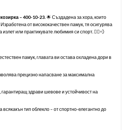
козирка – 400-10-23
. 🌟 Създадена за хора, които
. Изработена от висококачествен памук, тя осигурява
излет или практикувате любимия си спорт. 🏃‍♂️💨
стествен памук, главата ви остава охладена дори в
зволява прецизно напасване за максимална
 гарантиращ здрави шевове и устойчивост на
 всякакън тип облекло – от спортно-елегантно до