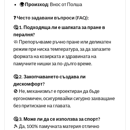
🌍 Произход:
Внос от Полша
❓ Често задавани въпроси (FAQ):
🤔 1. Подходяща ли е шапката за пране в
пералня?
🧼 Препоръчваме ръчно пране или деликатен
режим при ниска температура, за да запазите
формата на козирката и здравината на
памучните нишки за по-дълго време.
🤔 2. Закопчаването създава ли
дискомфорт?
🚫 Не, механизмът е проектиран да бъде
ергономичен, осигурявайки сигурно захващане
без притискане на главата.
🤔 3. Може ли да се използва за спорт?
🎾 Да, 100% памучната материя отлично