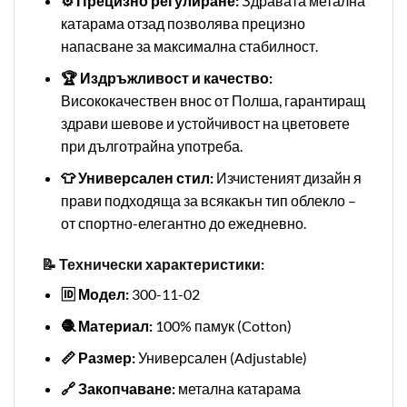
⚙️ Прецизно регулиране:
Здравата метална
катарама отзад позволява прецизно
напасване за максимална стабилност.
🏆 Издръжливост и качество:
Висококачествен внос от Полша, гарантиращ
здрави шевове и устойчивост на цветовете
при дълготрайна употреба.
👕 Универсален стил:
Изчистеният дизайн я
прави подходяща за всякакън тип облекло –
от спортно-елегантно до ежедневно.
📝 Технически характеристики:
🆔 Модел:
300-11-02
🧶 Материал:
100% памук (Cotton)
📏 Размер:
Универсален (Adjustable)
🔗 Закопчаване:
метална катарама