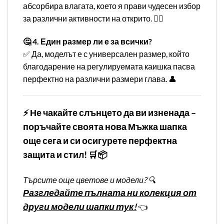
абсорбира влагата, което я прави чудесен избор
за различни активности на открито. 🏌️‍♂️
🤔 4. Един размер ли е за всички?
✅ Да, моделът е с универсален размер, който
благодарение на регулируемата каишка пасва
перфектно на различни размери глава. 👤
⚡ Не чакайте слънцето да ви изненада –
поръчайте своята нова Мъжка шапка
още сега и си осигурете перфектна
защита и стил! 🛒📦
Търсите още цветове и модели? 🔍
Разгледайте пълната ни колекция от
други модели шапки тук!
👈