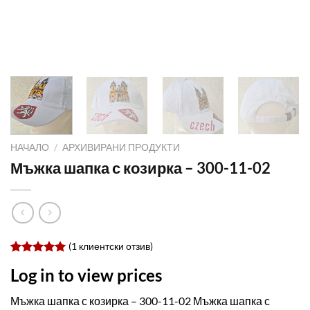
НАЧАЛО
/
АРХИВИРАНИ ПРОДУКТИ
Мъжка шапка с козирка – 300-11-02
(
1
клиентски отзив)
Оценен
1
Log in to view prices
5.0
от 5,
базирано
на
Мъжка шапка с козирка – 300-11-02 Мъжка шапка с
потребителски