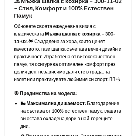
🧢 Мъжка шапка с козирка – 300-11-02
– Стил, Комфорт и 100% Естествен
Памук
Обновете своята ежедневна визия с
класическата
Мъжка шапка с козирка – 300-
11-02
. 🌟 Създадена за хора, които ценят
качеството, тази шапка съчетава вечен дизайн и
практичност. Изработена от висококачествен
памук, тя осигурява оптимален комфорт през
целия ден, независимо дали сте в града, на
излет или практикувате любимия си спорт. 🏃‍♂️💨
🎯 Предимства на модела:
🌬️ Максимална дишаемост:
Благодарение
на състава от 100% естествен памук, главата
ви остава охладена дори в най-горещите
дни.