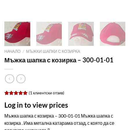
НАЧАЛО
/
МЪЖКИ ШАПКИ С КОЗИРКА
Мъжка шапка с козирка – 300-01-01
(
1
клиентски отзив)
Оценен
1
Log in to view prices
5.00
от 5,
базирано
на
Мъжка шапка с козирка – 300-01-01 Мъжка шапка с
потребителски
козирка . Има метална катарама отзад, с която да се
оценки