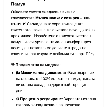
Памук
Обновете своята ежедневна визия с
класическата
Мъжка шапка с козирка – 300-
01-01
. 🌟 Създадена за хора, които ценят
качеството, тази шапка съчетава вечен дизайн и
практичност. Изработена от висококачествен
памук, тя осигурява оптимален комфорт през
целия ден, независимо дали сте в града, на
излет или практикувате любимия си спорт. 🏃‍♂️💨
🎯 Предимства на модела:
🌬️ Максимална дишаемост:
Благодарение
на състава от 100% естествен памук, главата
ви остава охладена дори в най-горещите
дни.
⚙️ Прецизно регулиране:
Здравата метална
катарама отзад позволява прецизно