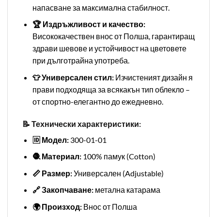
напасване за максимална стабилност.
🏆 Издръжливост и качество:
Висококачествен внос от Полша, гарантиращ
здрави шевове и устойчивост на цветовете
при дълготрайна употреба.
👕 Универсален стил:
Изчистеният дизайн я
прави подходяща за всякакън тип облекло –
от спортно-елегантно до ежедневно.
📝 Технически характеристики:
🆔 Модел:
300-01-01
🧶 Материал:
100% памук (Cotton)
📏 Размер:
Универсален (Adjustable)
🔗 Закопчаване:
метална катарама
🌍 Произход:
Внос от Полша