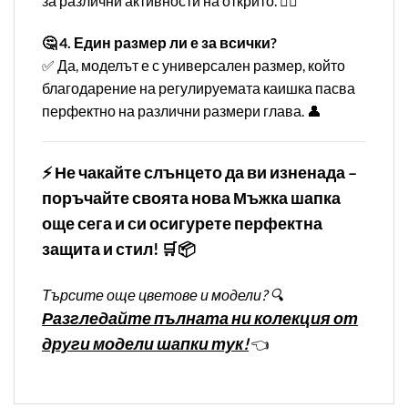
за различни активности на открито. 🏌️‍♂️
🤔 4. Един размер ли е за всички?
✅ Да, моделът е с универсален размер, който
благодарение на регулируемата каишка пасва
перфектно на различни размери глава. 👤
⚡ Не чакайте слънцето да ви изненада –
поръчайте своята нова Мъжка шапка
още сега и си осигурете перфектна
защита и стил! 🛒📦
Търсите още цветове и модели? 🔍
Разгледайте пълната ни колекция от
други модели шапки тук!
👈