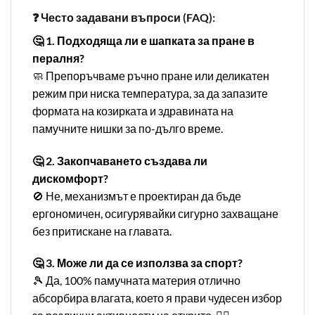
❓ Често задавани въпроси (FAQ):
🤔 1. Подходяща ли е шапката за пране в
пералня?
🧼 Препоръчваме ръчно пране или деликатен
режим при ниска температура, за да запазите
формата на козирката и здравината на
памучните нишки за по-дълго време.
🤔 2. Закопчаването създава ли
дискомфорт?
🚫 Не, механизмът е проектиран да бъде
ергономичен, осигурявайки сигурно захващане
без притискане на главата.
🤔 3. Може ли да се използва за спорт?
🎾 Да, 100% памучната материя отлично
абсорбира влагата, което я прави чудесен избор