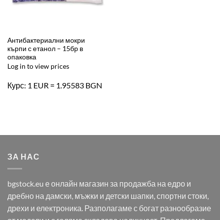
Антибактериални мокри
кърпи с етанол – 15бр в
опаковка
Log in to view prices
Курс: 1 EUR = 1.95583 BGN
ЗА НАС
bgstock.eu е онлайн магазин за продажба на едро и
дребно на дамски, мъжки и детски шапки, спортни стоки,
дрехи и електроника. Разполагаме с богат разнообразие