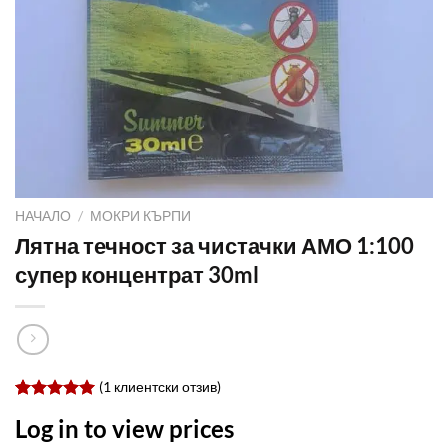
НАЧАЛО
/
МОКРИ КЪРПИ
Лятна течност за чистачки АМО 1:100
супер концентрат 30ml
(
1
клиентски отзив)
Оценен
2
Log in to view prices
5.0
от 5,
базирано