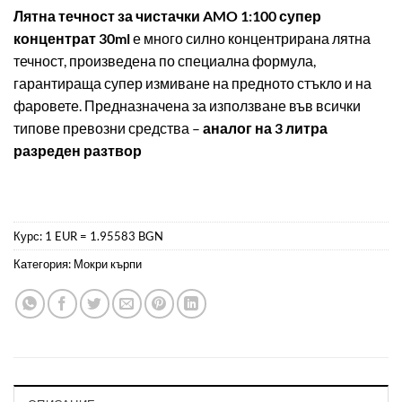
на
Лятна течност за чистачки AMO 1:100 супер
потребителски
концентрат 30ml
е много силно концентрирана лятна
оценки
течност, произведена по специална формула,
гарантираща супер измиване на предното стъкло и на
фаровете. Предназначена за използване във всички
типове превозни средства –
аналог на 3 литра
разреден разтвор
Курс: 1 EUR = 1.95583 BGN
Категория:
Мокри кърпи