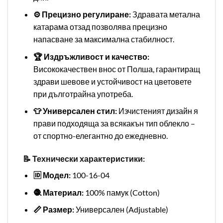
⚙️ Прецизно регулиране:
Здравата метална
катарама отзад позволява прецизно
напасване за максимална стабилност.
🏆 Издръжливост и качество:
Висококачествен внос от Полша, гарантиращ
здрави шевове и устойчивост на цветовете
при дълготрайна употреба.
👕 Универсален стил:
Изчистеният дизайн я
прави подходяща за всякакън тип облекло –
от спортно-елегантно до ежедневно.
📝 Технически характеристики:
🆔 Модел:
100-16-04
🧶 Материал:
100% памук (Cotton)
📏 Размер:
Универсален (Adjustable)