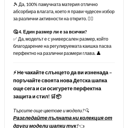
🎾 Да, 100% памучната материя отлично
абсорбира влагата, което я прави чудесен избор
за различни активности на открито. 🏌️‍♂️
🤔 4. Един размер ли е за всички?
✅ Да, моделът е с универсален размер, който
благодарение на регулируемата каишка пасва
перфектно на различни размери глава. 👤
⚡ Не чакайте слънцето да ви изненада –
поръчайте своята нова Детска шапка
още сега и си осигурете перфектна
защита и стил! 🛒📦
Търсите още цветове и модели? 🔍
Разгледайте пълната ни колекция от
други модели шапки тук!
👈