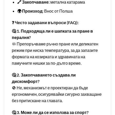
🔗 Закопчаване:
метална катарама
🌍 Произход:
Внос от Полша
❓ Често задавани въпроси (FAQ):
🤔 1. Подходяща ли е шапката за пране в
пералня?
🧼 Препоръчваме ръчно пране или деликатен
режим при ниска температура, за да запазите
формата на козирката и здравината на
памучните нишки за по-дълго време.
🤔 2. Закопчаването създава ли
дискомфорт?
🚫 Не, механизмът е проектиран да бъде
ергономичен, осигурявайки сигурно захващане
без притискане на главата.
🤔 3. Може ли да се използва за спорт?