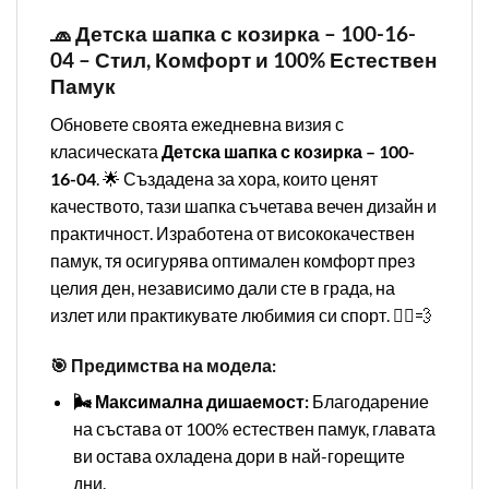
🧢 Детска шапка с козирка – 100-16-
04 – Стил, Комфорт и 100% Естествен
Памук
Обновете своята ежедневна визия с
класическата
Детска шапка с козирка – 100-
16-04
. 🌟 Създадена за хора, които ценят
качеството, тази шапка съчетава вечен дизайн и
практичност. Изработена от висококачествен
памук, тя осигурява оптимален комфорт през
целия ден, независимо дали сте в града, на
излет или практикувате любимия си спорт. 🏃‍♂️💨
🎯 Предимства на модела:
🌬️ Максимална дишаемост:
Благодарение
на състава от 100% естествен памук, главата
ви остава охладена дори в най-горещите
дни.