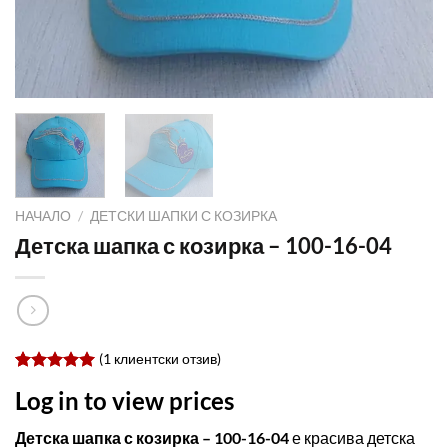
НАЧАЛО
/
ДЕТСКИ ШАПКИ С КОЗИРКА
Детска шапка с козирка – 100-16-04
(
1
клиентски отзив)
Оценен
1
Log in to view prices
5.00
от 5,
базирано
на
Детска шапка с козирка – 100-16-04
е красива детска
потребителски