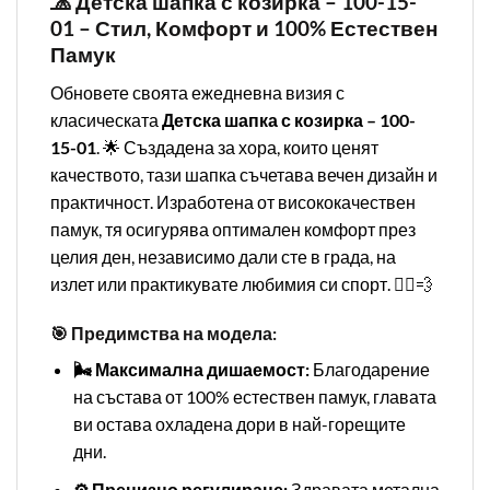
🧢 Детска шапка с козирка – 100-15-
01 – Стил, Комфорт и 100% Естествен
Памук
Обновете своята ежедневна визия с
класическата
Детска шапка с козирка – 100-
15-01
. 🌟 Създадена за хора, които ценят
качеството, тази шапка съчетава вечен дизайн и
практичност. Изработена от висококачествен
памук, тя осигурява оптимален комфорт през
целия ден, независимо дали сте в града, на
излет или практикувате любимия си спорт. 🏃‍♂️💨
🎯 Предимства на модела:
🌬️ Максимална дишаемост:
Благодарение
на състава от 100% естествен памук, главата
ви остава охладена дори в най-горещите
дни.
⚙️ Прецизно регулиране:
Здравата метална