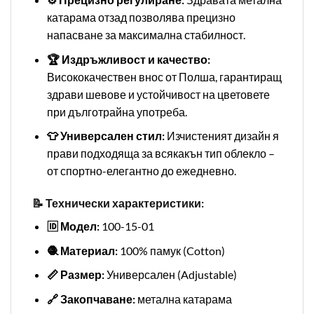
катарама отзад позволява прецизно
напасване за максимална стабилност.
🏆 Издръжливост и качество:
Висококачествен внос от Полша, гарантиращ
здрави шевове и устойчивост на цветовете
при дълготрайна употреба.
👕 Универсален стил:
Изчистеният дизайн я
прави подходяща за всякакън тип облекло –
от спортно-елегантно до ежедневно.
📝 Технически характеристики:
🆔 Модел:
100-15-01
🧶 Материал:
100% памук (Cotton)
📏 Размер:
Универсален (Adjustable)
🔗 Закопчаване:
метална катарама