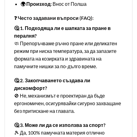
🌍 Произход:
Внос от Полша
❓ Често задавани въпроси (FAQ):
🤔 1. Подходяща ли е шапката за пране в
пералня?
🧼 Препоръчваме ръчно пране или деликатен
режим при ниска температура, за да запазите
формата на козирката и здравината на
памучните нишки за по-дълго време.
🤔 2. Закопчаването създава ли
дискомфорт?
🚫 Не, механизмът е проектиран да бъде
ергономичен, осигурявайки сигурно захващане
без притискане на главата.
🤔 3. Може ли да се използва за спорт?
🎾 Да, 100% памучната материя отлично