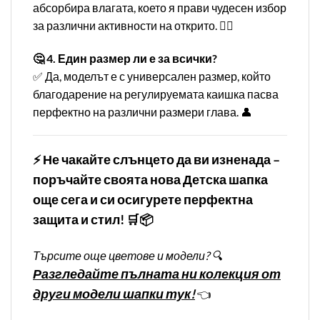
абсорбира влагата, което я прави чудесен избор
за различни активности на открито. 🏌️‍♂️
🤔 4. Един размер ли е за всички?
✅ Да, моделът е с универсален размер, който
благодарение на регулируемата каишка пасва
перфектно на различни размери глава. 👤
⚡ Не чакайте слънцето да ви изненада –
поръчайте своята нова Детска шапка
още сега и си осигурете перфектна
защита и стил! 🛒📦
Търсите още цветове и модели? 🔍
Разгледайте пълната ни колекция от
други модели шапки тук!
👈