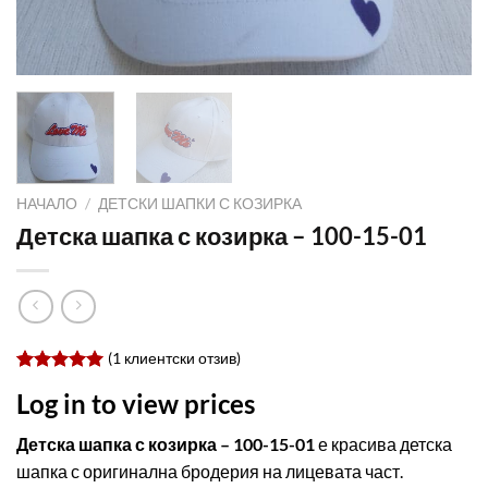
НАЧАЛО
/
ДЕТСКИ ШАПКИ С КОЗИРКА
Детска шапка с козирка – 100-15-01
(
1
клиентски отзив)
Оценен
1
Log in to view prices
5.00
от 5,
базирано
на
Детска шапка с козирка – 100-15-01
е красива детска
потребителски
шапка с оригинална бродерия на лицевата част.
оценки