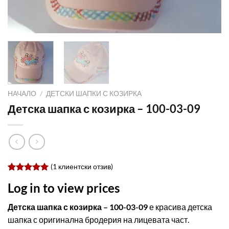
НАЧАЛО
/
ДЕТСКИ ШАПКИ С КОЗИРКА
Детска шапка с козирка – 100-03-09
(
1
клиентски отзив)
Оценен
1
Log in to view prices
5.00
от 5,
базирано
на
Детска шапка с козирка – 100-03-09
е красива детска
потребителски
шапка с оригинална бродерия на лицевата част.
оценки