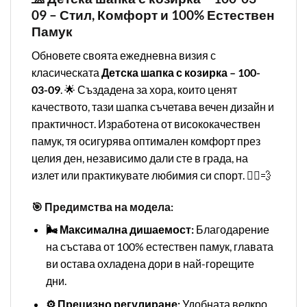
09 – Стил, Комфорт и 100% Естествен
Памук
Обновете своята ежедневна визия с
класическата
Детска шапка с козирка – 100-
03-09
. 🌟 Създадена за хора, които ценят
качеството, тази шапка съчетава вечен дизайн и
практичност. Изработена от висококачествен
памук, тя осигурява оптимален комфорт през
целия ден, независимо дали сте в града, на
излет или практикувате любимия си спорт. 🏃‍♂️💨
🎯 Предимства на модела:
🌬️ Максимална дишаемост:
Благодарение
на състава от 100% естествен памук, главата
ви остава охладена дори в най-горещите
дни.
⚙️ Прецизно регулиране:
Удобната велкро