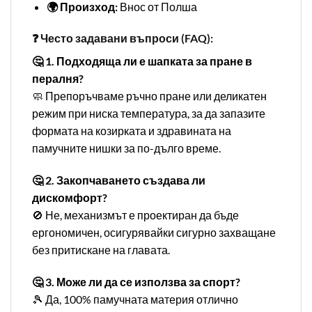
🌍 Произход:
Внос от Полша
❓ Често задавани въпроси (FAQ):
🤔 1. Подходяща ли е шапката за пране в
пералня?
🧼 Препоръчваме ръчно пране или деликатен
режим при ниска температура, за да запазите
формата на козирката и здравината на
памучните нишки за по-дълго време.
🤔 2. Закопчаването създава ли
дискомфорт?
🚫 Не, механизмът е проектиран да бъде
ергономичен, осигурявайки сигурно захващане
без притискане на главата.
🤔 3. Може ли да се използва за спорт?
🎾 Да, 100% памучната материя отлично