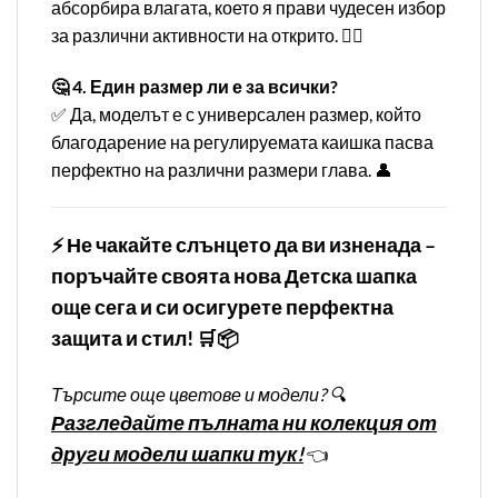
абсорбира влагата, което я прави чудесен избор
за различни активности на открито. 🏌️‍♂️
🤔 4. Един размер ли е за всички?
✅ Да, моделът е с универсален размер, който
благодарение на регулируемата каишка пасва
перфектно на различни размери глава. 👤
⚡ Не чакайте слънцето да ви изненада –
поръчайте своята нова Детска шапка
още сега и си осигурете перфектна
защита и стил! 🛒📦
Търсите още цветове и модели? 🔍
Разгледайте пълната ни колекция от
други модели шапки тук!
👈