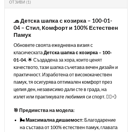
ОТЗИВИ (1)
🧢 Детска шапка с козирка – 100-01-
04 – Стил, Комфорт и 100% Естествен
Памук
Обновете своята ежедневна визия с
класическата
Детска шапка с козирка – 100-
01-04
. 🌟 Създадена за хора, които ценят
качеството, тази шапка съчетава вечен дизайн и
практичност. Изработена от висококачествен
памук, тя осигурява оптимален комфорт през
целия ден, независимо дали сте в града, на
излет или практикувате любимия си спорт. 🏃‍♂️💨
🎯 Предимства на модела:
🌬️ Максимална дишаемост:
Благодарение
на състава от 100% естествен памук, главата