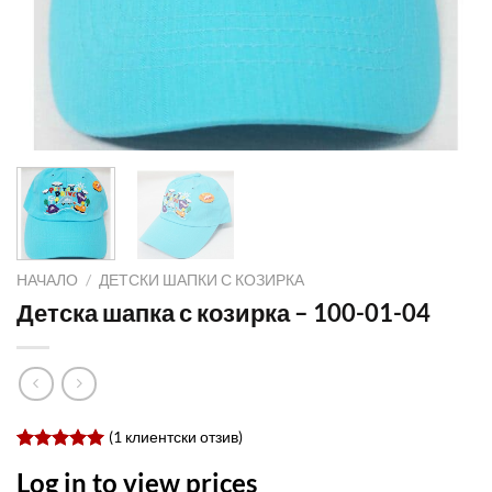
НАЧАЛО
/
ДЕТСКИ ШАПКИ С КОЗИРКА
Детска шапка с козирка – 100-01-04
(
1
клиентски отзив)
Оценен
1
Log in to view prices
5.00
от 5,