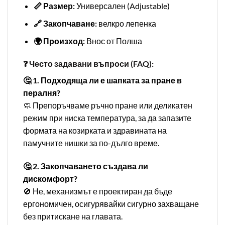
📏 Размер:
Универсален (Adjustable)
🔗 Закопчаване:
велкро лепенка
🌍 Произход:
Внос от Полша
❓ Често задавани въпроси (FAQ):
🤔 1. Подходяща ли е шапката за пране в
пералня?
🧼 Препоръчваме ръчно пране или деликатен
режим при ниска температура, за да запазите
формата на козирката и здравината на
памучните нишки за по-дълго време.
🤔 2. Закопчаването създава ли
дискомфорт?
🚫 Не, механизмът е проектиран да бъде
ергономичен, осигурявайки сигурно захващане
без притискане на главата.