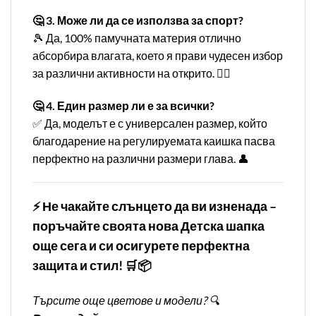
🤔 3. Може ли да се използва за спорт?
🎾 Да, 100% памучната материя отлично
абсорбира влагата, което я прави чудесен избор
за различни активности на открито. 🏌️‍♂️
🤔 4. Един размер ли е за всички?
✅ Да, моделът е с универсален размер, който
благодарение на регулируемата каишка пасва
перфектно на различни размери глава. 👤
⚡ Не чакайте слънцето да ви изненада –
поръчайте своята нова Детска шапка
още сега и си осигурете перфектна
защита и стил! 🛒📦
Търсите още цветове и модели? 🔍