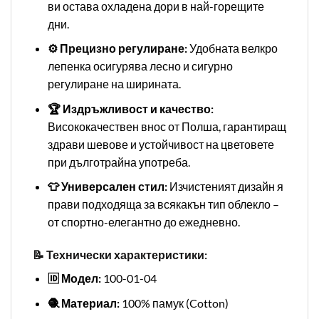
ви остава охладена дори в най-горещите
дни.
⚙️ Прецизно регулиране:
Удобната велкро
лепенка осигурява лесно и сигурно
регулиране на ширината.
🏆 Издръжливост и качество:
Висококачествен внос от Полша, гарантиращ
здрави шевове и устойчивост на цветовете
при дълготрайна употреба.
👕 Универсален стил:
Изчистеният дизайн я
прави подходяща за всякакън тип облекло –
от спортно-елегантно до ежедневно.
📝 Технически характеристики:
🆔 Модел:
100-01-04
🧶 Материал:
100% памук (Cotton)