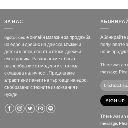
ЗА НАС
АБОНИРАЙ
bgstock.eu е онлайн магазин за продажба
Абонирайте с
на едро и дребно на дамски, мъжки и
получавате 
детски шапки, спортни стоки, дрехи и
нови продук
електроника. Разполагаме с богат
There was an e
разнообразие от модели и с голяма
message. Pleas
складова наличност. Предлагаме
атрактивни пакети на търговци на едро,
съобразени с техните изисквания и
нужди.
There was an e
message. Pleas