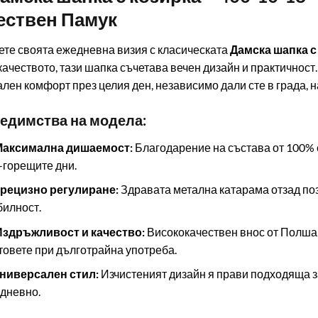
ествен Памук
те своята ежедневна визия с класическата
Дамска шапка с 
качеството, тази шапка съчетава вечен дизайн и практичност
лен комфорт през целия ден, независимо дали сте в града, на 
редимства на модела:
 Максимална дишаемост:
Благодарение на състава от 100% е
-горещите дни.
Прецизно регулиране:
Здравата метална катарама отзад по
билност.
Издръжливост и качество:
Висококачествен внос от Полша,
товете при дълготрайна употреба.
Универсален стил:
Изчистеният дизайн я прави подходяща за
дневно.