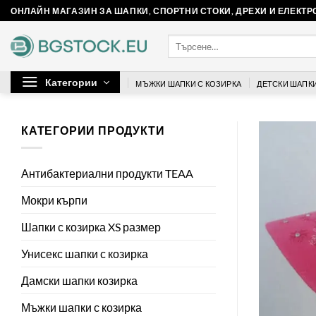
Skip
ОНЛАЙН МАГАЗИН ЗА ШАПКИ, СПОРТНИ СТОКИ, ДРЕХИ И ЕЛЕКТ
to
Търсене
content
за:
Категории
МЪЖКИ ШАПКИ С КОЗИРКА
ДЕТСКИ ШАПКИ
КАТЕГОРИИ ПРОДУКТИ
Антибактериални продукти TEAA
Мокри кърпи
Шапки с козирка XS размер
Унисекс шапки с козирка
Дамски шапки козирка
Мъжки шапки с козирка