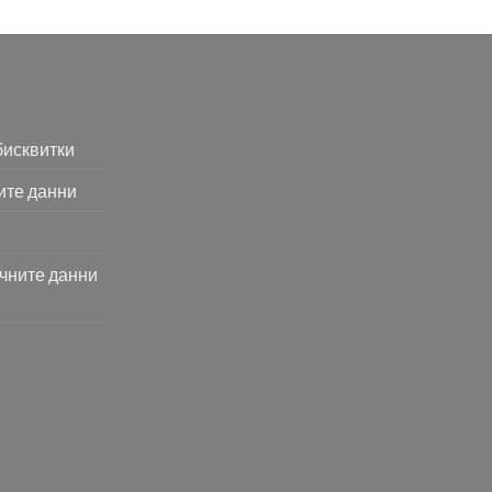
бисквитки
ите данни
ичните данни