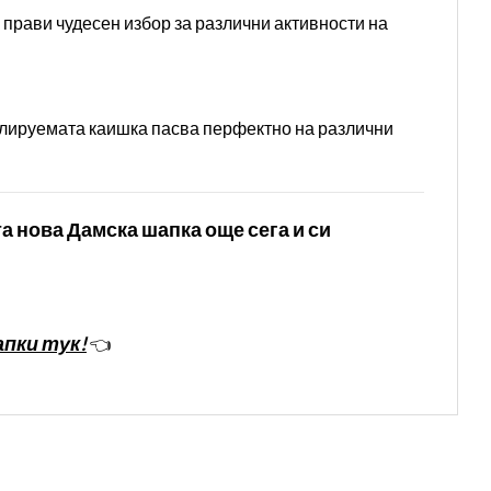
 прави чудесен избор за различни активности на
гулируемата каишка пасва перфектно на различни
а нова Дамска шапка още сега и си
пки тук!
👈