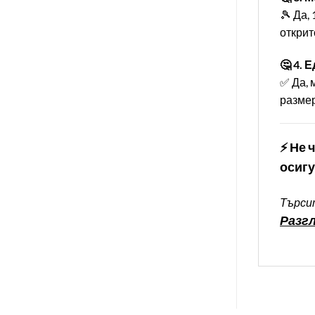
🎾 Да,
открито. 
🤔 4. 
✅ Да, 
размер
⚡ Не 
осигу
Търсит
Разгл