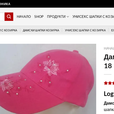
РОНИКА
НАЧАЛО
SHOP
ПРОДУКТИ
УНИСЕКС ШАПКИ С КОЗ
 С КОЗИРКА
ДАМСКИ ШАПКИ КОЗИРКА
УНИСЕКС ШАПКИ С КОЗИРКА
Е
НАЧА
Да
18
Оцен
1
Log
5.0
от
базир
на
Дамс
потре
шапка
оцен