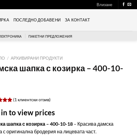
Влизане
ИРКА
ПОСЛЕДНО ДОБАВЕНИ
ЗА КОНТАКТ
ЛЕКТРОНИКА
ПАКЕТНИ ПРЕДЛОЖЕНИЯ
ЛО
/
АРХИВИРАНИ ПРОДУКТИ
мска шапка с козирка – 400-10-
(
1
клиентски отзив)
ен
 in to view prices
 5,
ано
ка шапка с козирка – 400-10-18
– Красива дамска
бителски
 с оригинална бродерия на лицевата част.
ки