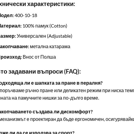
ехнически характеристики:
Модел:
400-10-18
Материал:
100% памук (Cotton)
Размер:
Универсален (Adjustable)
Закопчаване:
метална катарама
Произход:
Внос от Полша
сто задавани въпроси (FAQ):
Подходяща ли е шапката за пране в пералня?
поръчваме ръчно пране или деликатен режим при ниска темп
ната на памучните нишки за по-дълго време.
 Закопчаването създава ли дискомфорт?
 механизмът е проектиран да бъде ергономичен, осигурявайк
Може ли да се използва за спорт?