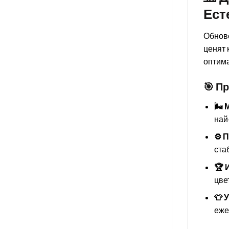
Ест
Обнове
ценят 
оптима
🎯 П
🌬️
най
⚙️ 
ста
🏆 
цве
👕 
еже