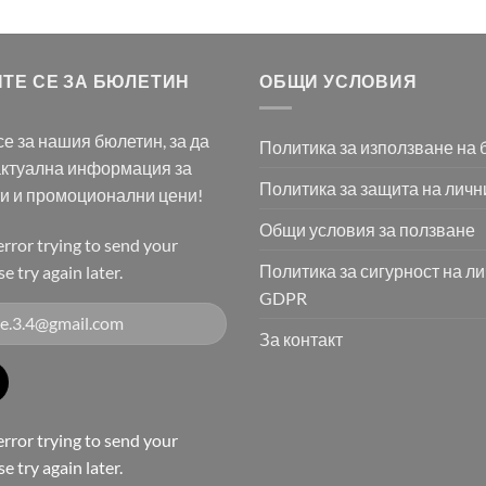
ТЕ СЕ ЗА БЮЛЕТИН
ОБЩИ УСЛОВИЯ
е за нашия бюлетин, за да
Политика за използване на 
актуална информация за
Политика за защита на личн
ти и промоционални цени!
Общи условия за ползване
rror trying to send your
Политика за сигурност на л
e try again later.
GDPR
За контакт
rror trying to send your
e try again later.