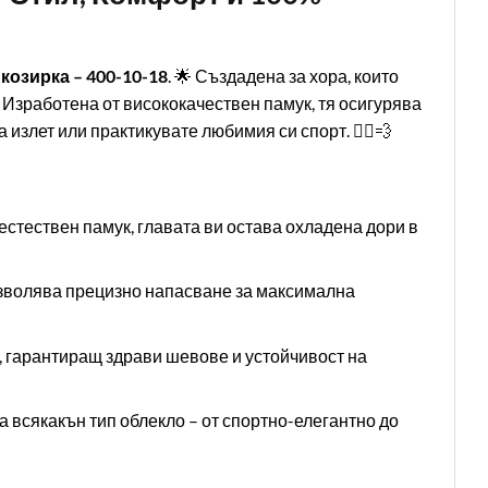
козирка – 400-10-18
. 🌟 Създадена за хора, които
. Изработена от висококачествен памук, тя осигурява
излет или практикувате любимия си спорт. 🏃‍♂️💨
стествен памук, главата ви остава охладена дори в
зволява прецизно напасване за максимална
 гарантиращ здрави шевове и устойчивост на
 всякакън тип облекло – от спортно-елегантно до