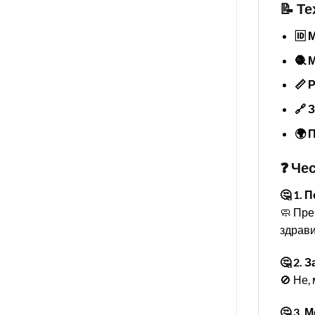
📝 Т
🆔 
🧶 
📏 
🔗 
🌍 
❓ Че
🤔 1. 
🧼 Пре
здрави
🤔 2.
🚫 Не,
🤔 3. 