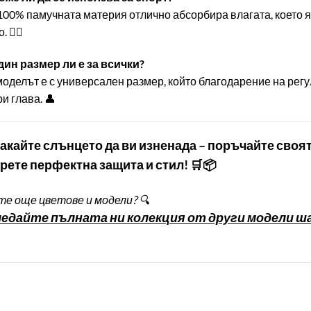
 100% памучната материя отлично абсорбира влагата, което я
🏌️‍♂️
Един размер ли е за всички?
моделът е с универсален размер, който благодарение на ре
и глава. 👤
чакайте слънцето да ви изненада – поръчайте своят
рете перфектна защита и стил! 🛒📦
е още цветове и модели? 🔍
едайте пълната ни колекция от други модели ша