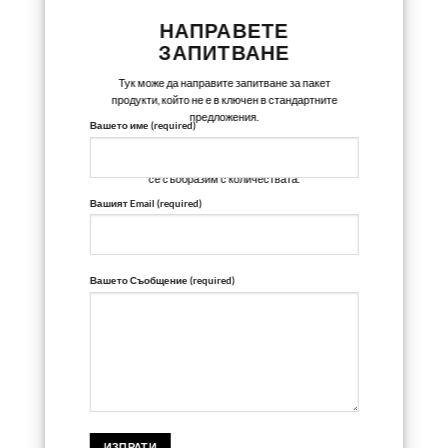
НАПРАВЕТЕ
ЗАПИТВАНЕ
Тук може да направите запитване за пакет
продукти, който не е в ключен в стандартните
предложения.
Вашето име (required)
Ние ще направим индивидуална цена за
продуктите, които представляват интерес, като
се съобразим с количествата.
Вашият Email (required)
Вашето Съобщение (required)