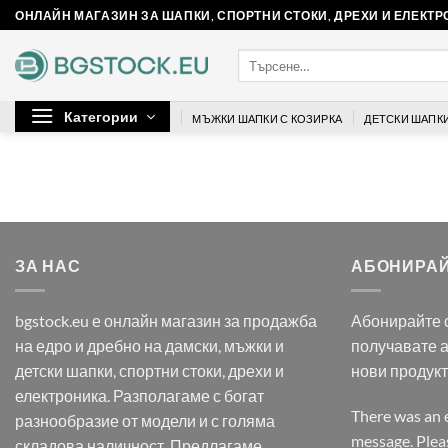
Skip
ОНЛАЙН МАГАЗИН ЗА ШАПКИ, СПОРТНИ СТОКИ, ДРЕХИ И ЕЛЕКТ
to
Търсене
content
за:
Категории
МЪЖКИ ШАПКИ С КОЗИРКА
ДЕТСКИ ШАПКИ
ЗА НАС
АБОНИРАЙ
bgstock.eu е онлайн магазин за продажба
Абонирайте с
на едро и дребно на дамски, мъжки и
получавате 
детски шапки, спортни стоки, дрехи и
нови продук
електроника. Разполагаме с богат
There was an e
разнообразие от модели и с голяма
message. Pleas
складова наличност. Предлагаме