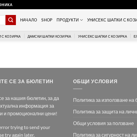
РОНИКА
НАЧАЛО
SHOP
ПРОДУКТИ
УНИСЕКС ШАПКИ С КОЗ
 С КОЗИРКА
ДАМСКИ ШАПКИ КОЗИРКА
УНИСЕКС ШАПКИ С КОЗИРКА
Е
ТЕ СЕ ЗА БЮЛЕТИН
ОБЩИ УСЛОВИЯ
е за нашия бюлетин, за да
Политика за използване на 
актуална информация за
Политика за защита на личн
ти и промоционални цени!
Общи условия за ползване
rror trying to send your
Политика за сигурност на л
e try again later.