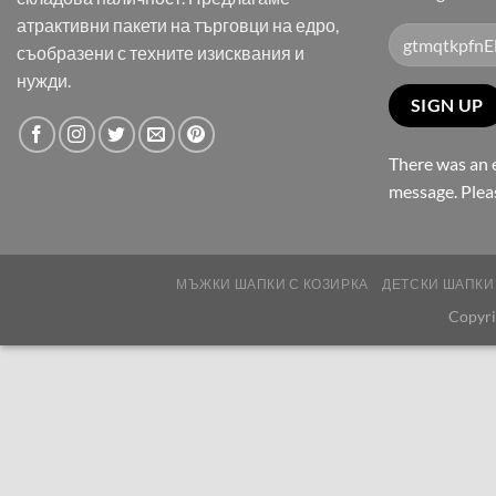
атрактивни пакети на търговци на едро,
съобразени с техните изисквания и
нужди.
There was an e
message. Pleas
МЪЖКИ ШАПКИ С КОЗИРКА
ДЕТСКИ ШАПКИ
Copyri