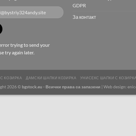
GDPR
За контакт
rror trying to send your
e try again later.
 С КОЗИРКА
ДАМСКИ ШАПКИ КОЗИРКА
УНИСЕКС ШАПКИ С КОЗИРК
ght 2026 ©
bgstock.eu - Всички права са запазени
| Web design:
eni